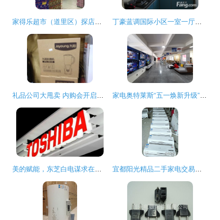
家得乐超市（道里区）探店指南 电话、地址、价格与团购信息全解析
丁豪蓝调国际小区一室一厅精品房源 济南历下花园路东首的理想之选
礼品公司大甩卖 内购会开启，日用品一网打尽
家电奥特莱斯“五一焕新升级” 5所不有1降到底，日用百货销售掀高潮
美的赋能，东芝白电谋求在海外市场的二次扩张
宜都阳光精品二手家电交易市场 分类信息广告与日用百货销售的综合平台