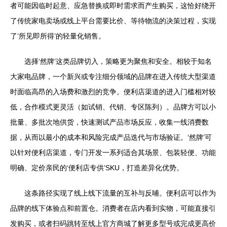
者可能因临时起意、应急替换或即时需求而产生购买，这恰好绕开
了传统家电卖场或线上平台需要比价、等待物流的决策过程，实现
了‘所见即所得’的轻量化销售。
选择‘然牌’这类品牌切入，策略更为聚焦和安全。相较于知名
大家电品牌，一个新兴或专注细分领域的品牌在进入传统大型渠道
时面临高昂的入场费和激烈的竞争。便利店渠道的进入门槛相对较
低，合作模式更灵活（如试销、代销、专区陈列）。品牌方可以小
批量、多批次地供货，快速测试产品市场反应，收集一线消费数
据，从而以最小的成本和风险完成产品迭代与市场验证。‘然牌’可
以针对便利店渠道，专门开发一系列适合其场景、包装轻便、功能
明确、定价亲民的‘便利店专供’SKU，打造差异化优势。
这条路径实现了线上线下流量的互补与反哺。便利店可以作为
品牌的线下体验点和前置仓。消费者在店内看到实物，可能直接引
发购买，或者扫码跳转至线上官方商城了解更多型号或完成更高价