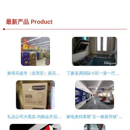
最新产品
Product
家得乐超市（道里区）探店指南 电话、地址、价格与团购信息全解析
丁豪蓝调国际小区一室一厅精品房源 济南历下花园路东首的理想之选
礼品公司大甩卖 内购会开启，日用品一网打尽
家电奥特莱斯“五一焕新升级” 5所不有1降到底，日用百货销售掀高潮