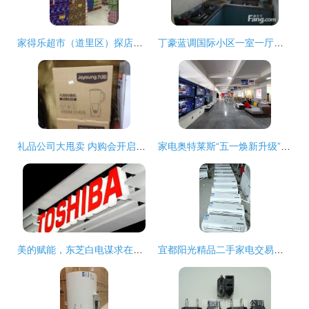
家得乐超市（道里区）探店指南 电话、地址、价格与团购信息全解析
丁豪蓝调国际小区一室一厅精品房源 济南历下花园路东首的理想之选
礼品公司大甩卖 内购会开启，日用品一网打尽
家电奥特莱斯“五一焕新升级” 5所不有1降到底，日用百货销售掀高潮
美的赋能，东芝白电谋求在海外市场的二次扩张
宜都阳光精品二手家电交易市场 分类信息广告与日用百货销售的综合平台