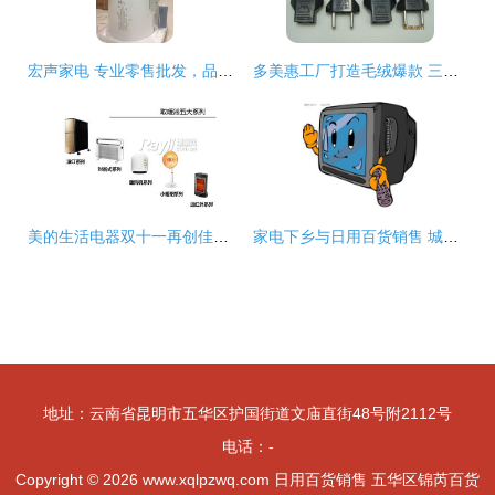
宏声家电 专业零售批发，品类精准拓展
多美惠工厂打造毛绒爆款 三只熊与北极熊公仔淘宝热销背后的成功逻辑
美的生活电器双十一再创佳绩，荣登小家电与日用百货销售双料冠军
家电下乡与日用百货销售 城乡消费新动能与民生改善的双重奏
地址：云南省昆明市五华区护国街道文庙直街48号附2112号
电话：-
Copyright © 2026
www.xqlpzwq.com
日用百货销售
五华区锦芮百货