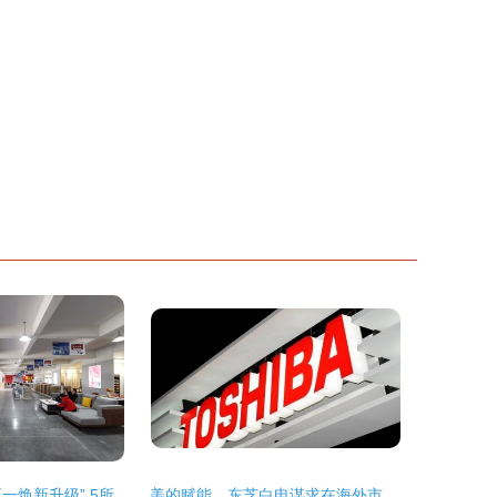
家电奥特莱斯“五一焕新升级” 5所不有1降到底，日用百货销售掀高潮
美的赋能，东芝白电谋求在海外市场的二次扩张