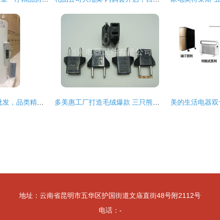
宏声家电 专业零售批发，品类精准拓展
多美惠工厂打造毛绒爆款 三只熊与北极熊公仔淘宝热销背后的成功逻辑
地址：云南省昆明市五华区护国街道文庙直街48号附2112号
电话：-