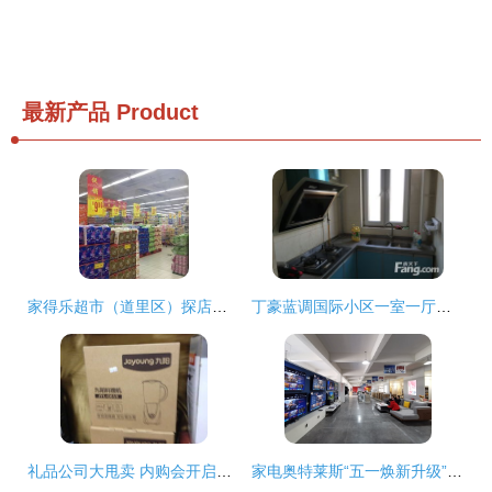
最新产品
Product
家得乐超市（道里区）探店指南 电话、地址、价格与团购信息全解析
丁豪蓝调国际小区一室一厅精品房源 济南历下花园路东首的理想之选
礼品公司大甩卖 内购会开启，日用品一网打尽
家电奥特莱斯“五一焕新升级” 5所不有1降到底，日用百货销售掀高潮