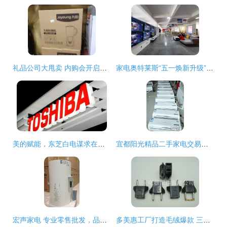
礼品公司大甩卖 内购会开启，日用品一网打尽
家电奥特莱斯“五一焕新升级” 5所不有1降到底，日用百货销售掀高潮
美的赋能，东芝白电谋求在海外市场的二次扩张
宜都阳光精品二手家电交易市场 分类信息广告与日用百货销售的综合平台
宏声家电 专业零售批发，品类精准拓展
多美惠工厂打造毛绒爆款 三只熊与北极熊公仔淘宝热销背后的成功逻辑